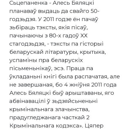
Сьцепаненка - Алесь Бяляцкі
планаваў выдаць да свайго 50-
годзьдзя. У 2011 годзе ён пачаў
зьбіраць тэксты, якія пісаў,
пачынаючы з 80-х гадоў ХХ
стагодзьдзя, - тэксты па гісторыі
беларускай літаратуры, крытыка,
успаміны пра беларускіх
пісьменьнікаў, эсэ. Праца па
ўкладаньні кнігі была распачатая, але
не завершаная, бо 4 жніўня 2011 года
Алесь Бяляцкі быў арыштаваны, яго
абвінавацілі ў зьдзяйсьненьні
крымінальнага злачынства,
прадугледжанага часткай 2
Крымінальнага кодэкса». Цяпер