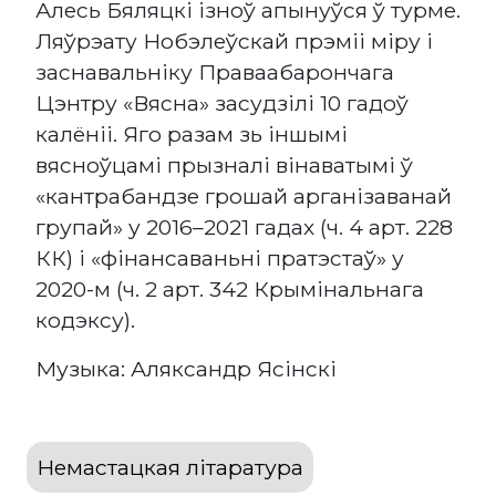
Алесь Бяляцкі ізноў апынуўся ў турме.
Ляўрэату Нобэлеўскай прэміі міру і
заснавальніку Праваабарончага
Цэнтру «Вясна» засудзілі 10 гадоў
калёніі. Яго разам зь іншымі
вясноўцамі прызналі вінаватымі ў
«кантрабандзе грошай арганізаванай
групай» у 2016–2021 гадах (ч. 4 арт. 228
КК) і «фінансаваньні пратэстаў» у
2020-м (ч. 2 арт. 342 Крымінальнага
кодэксу).
Музыка: Аляксандр Ясінскі
Немастацкая літаратура