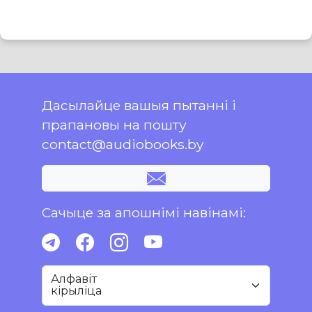
Дасылайце вашыя пытанні і
прапановы на пошту
contact@audiobooks.by
Сачыце за апошнімі навінамі:
Алфавіт