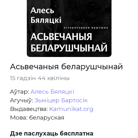
Асьвечаныя беларушчынай
15 гадзін 44 хвіліны
Aўтар:
Алесь Бяляцкі
Агучыў:
Зьміцер Бартосік
Выдавецтва:
Kamunikat.org
Мова: беларуская
Дзе паслухаць бясплатна