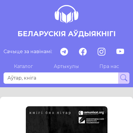
БЕЛАРУСКІЯ АЎДЫЯКНІГІ
Сачыце за навінамі:
Каталог
Артыкулы
Пра нас