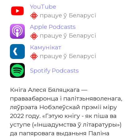
YouTube
працуе ў Беларусі
Apple Podcasts
працуе ў Беларусі
Камунікат
працуе ў Беларусі
Spotify Podcasts
Кніга Алеся Бяляцкага —
праваабаронца і палітзьняволенага,
ляўрэата Нобэлеўскай прэміі міру
2022 году. «Гэтую кнігу - як піша ва
уступе («Іншадумства ў літаратуры»)
да папяровага выданьня Паліна