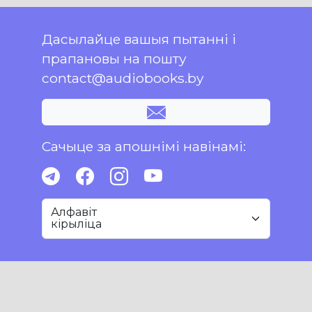
Дасылайце вашыя пытанні і
прапановы на пошту
contact@audiobooks.by
Сачыце за апошнімі навінамі:
Алфавіт