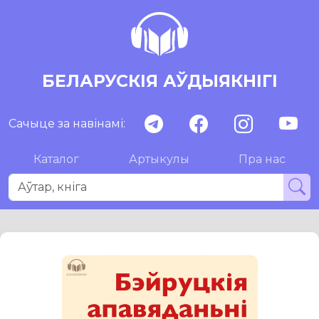
БЕЛАРУСКІЯ АЎДЫЯКНІГІ
Сачыце за навінамі:
Каталог
Артыкулы
Пра нас