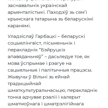
заснавальнік украінскай
арыенталістыкі. Паходзіў зь сям’і
крымскага татарына зь беларускімі
каранямі.
Уладзіслаў Гарбацкі – беларускі
соцыялінгвіст, пісьменьнік і
перакладнік “Бэйруцкіх
апавяданьняў” – дасьледуе тое, як
мова ўспрымае і рэагуе на
сацыяльныя і палітычныя працэсы.
Жывучы ў Вільні зь ейнай
традыцыйнай
шматкультуральнасьцю, перакладнік
тонка адчувае рэаліі і калярыт
шматмоўнага і шматрэлігійнага