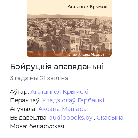
Бэйруцкія апавяданьні
3 гадзіны 21 хвіліна
Aўтар:
Агатангел Крымскі
Пераклаў:
Уладзіслаў Гарбацкі
Агучыла:
Аксана Машара
Выдавецтва:
audiobooks.by
,
Скарына
Мова: беларуская