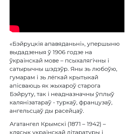
«Бэйруцкія апавяданьні», упершыню
выдадзеныя ў 1906 годзе на
ўкраінскай мове – псыхалягічны і
сатырычны шэдэўр. Яны зь любоўю,
гумарам і зь лёгкай крытыкай
апісваюць як жыхароў старога
Бэйруту, так і неадназначны ўплыў
калянізатараў - туркаў, французаў,
ангельсцаў ды расейцаў.
Агатангел Крымскі (1871 – 1942) –
клясык украінскай літаратуры і