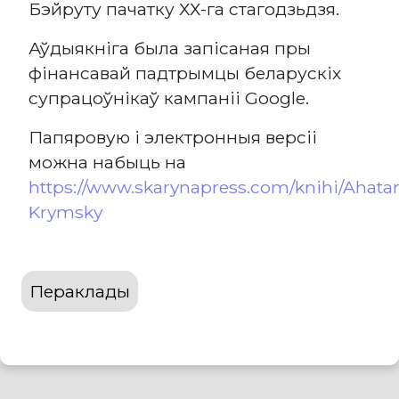
Бэйруту пачатку ХХ-га стагодзьдзя.
Аўдыякніга была запісаная пры
фінансавай падтрымцы беларускіх
супрацоўнікаў кампаніі Google.
Папяровую і электронныя версіі
можна набыць на
https://www.skarynapress.com/knihi/Ahata
Krymsky
Пераклады