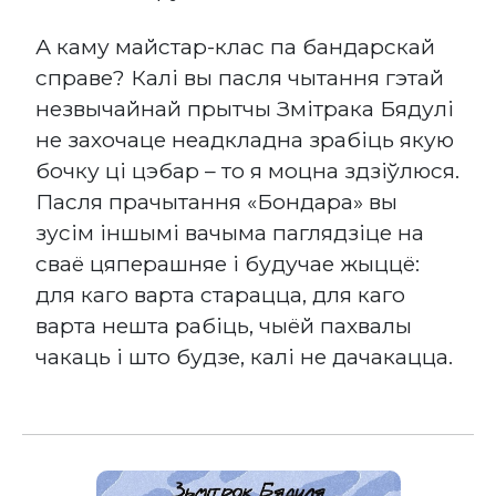
А каму майстар-клас па бандарскай
справе? Калі вы пасля чытання гэтай
незвычайнай прытчы Змітрака Бядулі
не захочаце неадкладна зрабіць якую
бочку ці цэбар – то я моцна здзіўлюся.
Пасля прачытання «Бондара» вы
зусім іншымі вачыма паглядзіце на
сваё цяперашняе і будучае жыццё:
для каго варта старацца, для каго
варта нешта рабіць, чыёй пахвалы
чакаць і што будзе, калі не дачакацца.