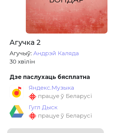
Агучка 2
Агучыў:
Андрэй Каляда
30 хвілін
Дзе паслухаць бясплатна
Яндекс.Музыка
працуе ў Беларусі
Гугл Дыск
працуе ў Беларусі