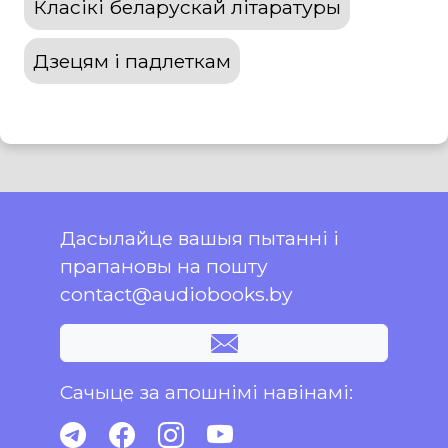
Класікі беларускай літаратуры
Дзецям і падлеткам
Дасылайце вашыя пытанні і
прапановы на пошту
contact@audiobooks.by
Сачыце за апошнімі навінамі: