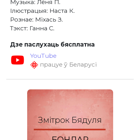
Музыка: Лёня П.
Ілюстрацыя: Наста К.
Рознае: Міхась З.
Тэкст: Ганна С.
Дзе паслухаць бясплатна
YouTube
працуе ў Беларусі
Змітрок Бядуля
БОНДАР