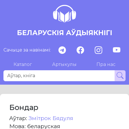
БЕЛАРУСКІЯ АЎДЫЯКНІГІ
Сачыце за навінамі:
Каталог
Артыкулы
Пра нас
Бондар
Aўтар:
Змітрок Бядуля
Мова: беларуская