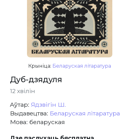
Крыніца:
Беларуская літаратура
Дуб-дзядуля
12 хвілін
Aўтар:
Ядзвігін Ш.
Выдавецтва:
Беларуская літаратура
Мова: беларуская
Дзе паслухаць бясплатна