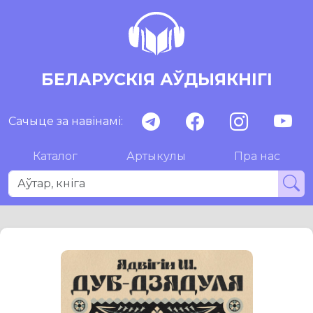
БЕЛАРУСКІЯ АЎДЫЯКНІГІ
Сачыце за навінамі:
Каталог
Артыкулы
Пра нас