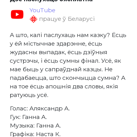
YouTube
працуе ў Беларусі
А што, калі паслухаць нам казку? Ёсць
у ёй містычнае здарэнне, ёсць
жудасны выпадак, ёсць дзіўныя
сустрэчы, і ёсць сумны фінал. Усё, як
мае быць у сапраўднай казцы. Не
падабаецца, што скончыцца сумна? А
на тое ёсць апошнія два словы, якія
ратуюць усё.
Голас: Аляксандр А.
Гук: Ганна А.
Музыка: Ганна А.
Графіка: Наста К.