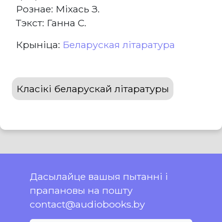
Рознае: Міхась З.
Тэкст: Ганна С.
Крыніца:
Беларуская літаратура
Класікі беларускай літаратуры
Дасылайце вашыя пытанні і
прапановы на пошту
contact@audiobooks.by