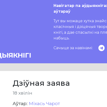
Навігатар па аўдыякніга
аўтараў
Тут вы можаце хутка знайсц
класічныя і дзіцячыя тво
кнігі, а дае спасылкі на п
набыць.
Сачыце за навінамі:
ДЫЯКНІГІ
Дзіўная заява
18 хвілін
Aўтар:
Міхась Чарот