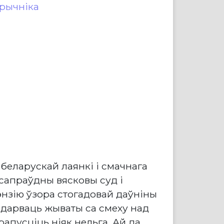
рычніка
 беларускай лаянкі і смачнага
сапраўдны вясковы суд і
нзію ўзора стогадовай даўніны
 надарваць жываты са смеху над
апусціць ніяк нельга. Ай да