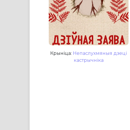
Крыніца:
Непаслухмяныя дзеці
кастрычніка