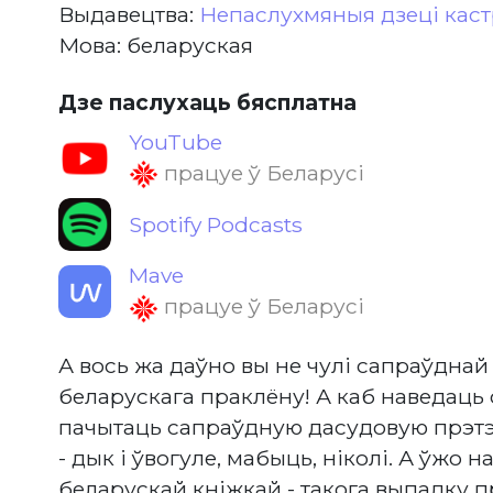
Выдавецтва:
Непаслухмяныя дзеці каст
Мова: беларуская
Дзе паслухаць бясплатна
YouTube
працуе ў Беларусі
Spotify Podcasts
Mave
працуе ў Беларусі
А вось жа даўно вы не чулі сапраўднай
беларускага праклёну! А каб наведаць 
пачытаць сапраўдную дасудовую прэтэ
- дык і ўвогуле, мабыць, ніколі. А ўжо
беларускай кніжкай - такога выпадку пр