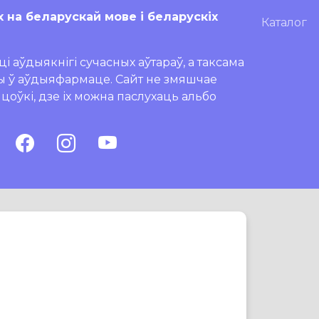
х на беларускай мове і беларускіх
Каталог
і аўдыякнігі сучасных аўтараў, а таксама
ры ў аўдыяфармаце. Сайт не змяшчае
ляцоўкі, дзе іх можна паслухаць альбо