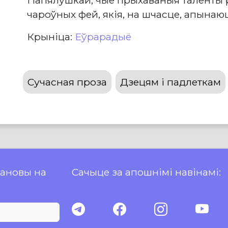
чароўных фей, якія, на шчасце, апынаю
Крыніца:
Еўрарадыё
Сучасная проза
Дзецям і падлеткам
пановы на
Сачыце за апошнімі навінамі: