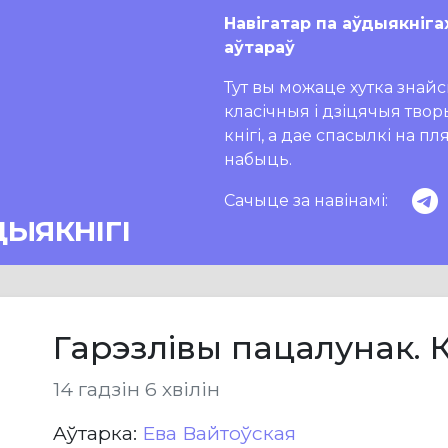
Навігатар па аўдыякніга
аўтараў
Тут вы можаце хутка знайсц
класічныя і дзіцячыя тво
кнігі, а дае спасылкі на п
набыць.
Сачыце за навінамі:
ДЫЯКНІГІ
Гарэзлівы пацалунак. 
14 гадзін 6 хвілін
Aўтарка:
Ева Вайтоўская