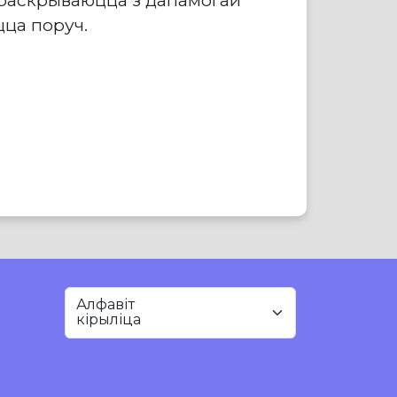
цца поруч.
Алфавіт