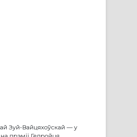
най Зуй-Вайцяхоўскай — у
на прэміі Гедройця.