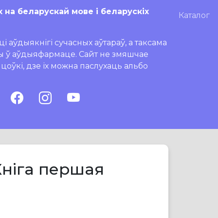
х на беларускай мове і беларускіх
Каталог
і аўдыякнігі сучасных аўтараў, а таксама
ры ў аўдыяфармаце. Сайт не змяшчае
ляцоўкі, дзе іх можна паслухаць альбо
Кніга першая