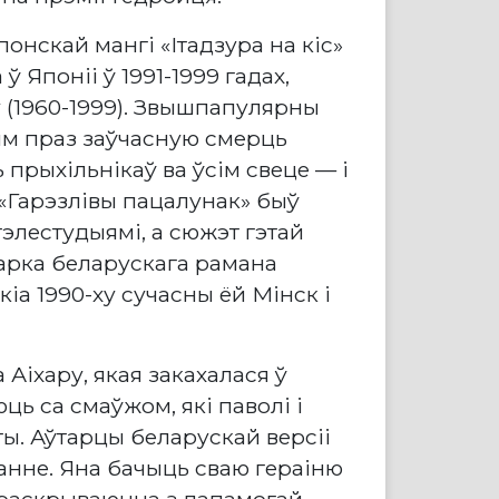
онскай мангі «Ітадзура на кіс»
ў Японіі ў 1991-1999 гадах,
 (1960-1999). Звышпапулярны
ым праз заўчасную смерць
 прыхільнікаў ва ўсім свеце — і
. «Гарэзлівы пацалунак» быў
тэлестудыямі, а сюжэт гэтай
тарка беларускага рамана
іа 1990-ху сучасны ёй Мінск і
Аіхару, якая закахалася ў
ь са смаўжом, які паволі і
ты. Аўтарцы беларускай версіі
нне. Яна бачыць сваю гераіню
 раскрываюцца з дапамогай