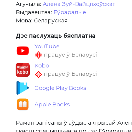
Агучыла:
Алена Зуй-Вайцяхоўская
Выдавецтва:
Еўрарадыё
Мова: беларуская
Дзе паслухаць бясплатна
YouTube
працуе ў Беларусі
Kobo
працуе ў Беларусі
Google Play Books
Apple Books
Раман запісаны ў аўдыё актрысай Але
якасці спецыяльнага прызу Еўрарадыё 