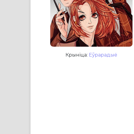
Крыніца:
Еўрарадыё