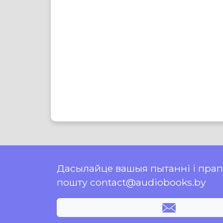
Дасылайце вашыя пытанні і пра
пошту contact@audiobooks.by