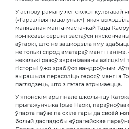
У аснову раману лёг сюжэт культавай яп
(«Гарэзлівы пацалунак»), якая выходзіла 
маляваная манга-мастачкай Тада Каору
коміксавы серыял застаўся няскончан
аўтаркі, што не зашкодзіла яму здабыць
не толькі сярод аматараў мангі і анімэ
некалькі разоў экранізаваны азіяцкімі 
гісторыі ўжо зрабіўся вандроўным. Аў
вырашыла перасяліць герояў мангі з Ток
паглядзець, што з гэтага атрымаецца.
У японскім арыгінале школьніцу Катока 
прыгажунчыка Ірые Наокі, параўноўваюц
ўпарта паўзе па схіле гары да своёй мэ
болый даспадобы еўрапейскае параўна
Папялушкай, чые прыхаваныя таленты