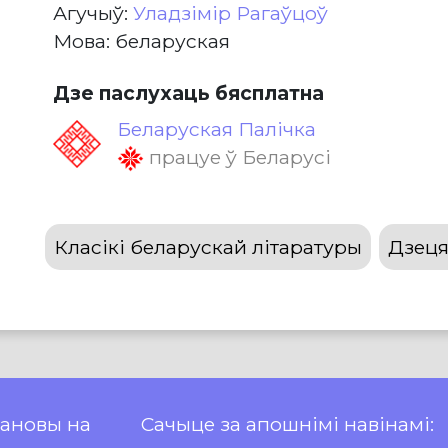
Агучыў:
Уладзімір Рагаўцоў
Мова: беларуская
Дзе паслухаць бясплатна
Беларуская Палічка
працуе ў Беларусі
Класікі беларускай літаратуры
Дзеця
пановы на
Сачыце за апошнімі навінамі: