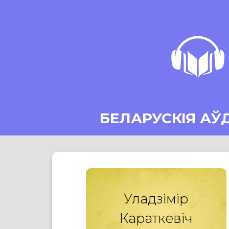
БЕЛАРУСКІЯ АЎ
Уладзімір
Караткевіч