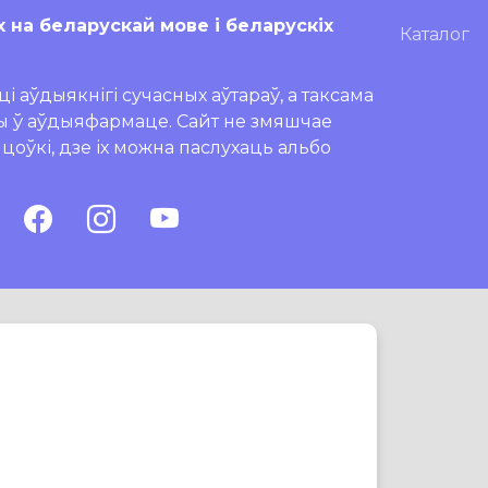
х на беларускай мове і беларускіх
Каталог
і аўдыякнігі сучасных аўтараў, а таксама
ры ў аўдыяфармаце. Сайт не змяшчае
ляцоўкі, дзе іх можна паслухаць альбо