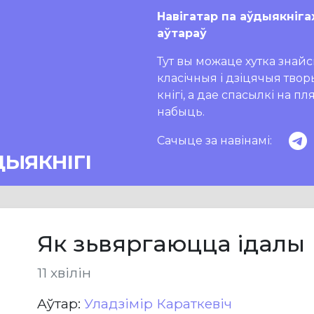
Навігатар па аўдыякніга
аўтараў
Тут вы можаце хутка знайсц
класічныя і дзіцячыя тво
кнігі, а дае спасылкі на п
набыць.
Сачыце за навінамі:
ДЫЯКНІГІ
Як зьвяргаюцца ідалы
11 хвілін
Aўтар:
Уладзімір Караткевіч