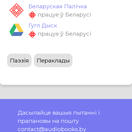
Беларуская Палічка
працуе ў Беларусі
Гугл Дыск
працуе ў Беларусі
Паэзія
Пераклады
Дасылайце вашыя пытанні і
прапановы на пошту
contact@audiobooks.by