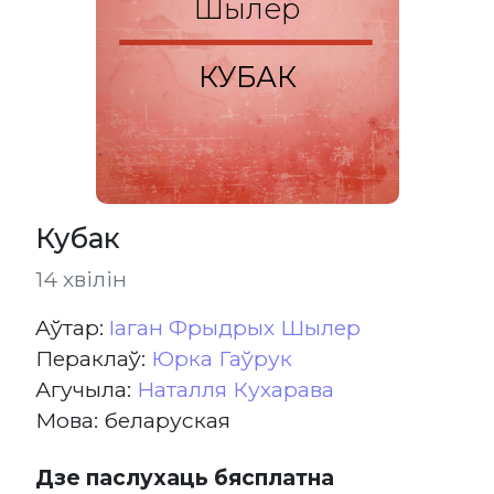
Шылер
КУБАК
Кубак
14 хвілін
Aўтар:
Iаган Фрыдрых Шылер
Пераклаў:
Юрка Гаўрук
Агучыла:
Наталля Кухарава
Мова: беларуская
Дзе паслухаць бясплатна