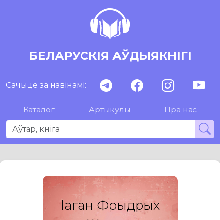
БЕЛАРУСКІЯ АЎДЫЯКНІГІ
Сачыце за навінамі:
Каталог
Артыкулы
Пра нас
Iаган Фрыдрых