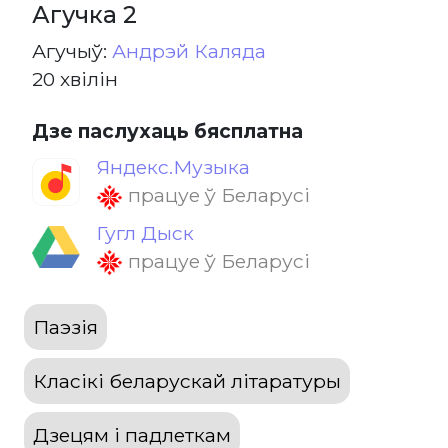
Агучка 2
Агучыў:
Андрэй Каляда
20 хвілін
Дзе паслухаць бясплатна
Яндекс.Музыка
працуе ў Беларусі
Гугл Дыск
працуе ў Беларусі
Паэзія
Класікі беларускай літаратуры
Дзецям і падлеткам