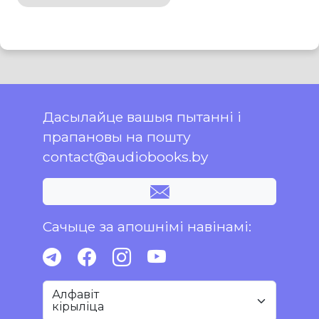
Дасылайце вашыя пытанні і
прапановы на пошту
contact@audiobooks.by
Сачыце за апошнімі навінамі:
Алфавіт