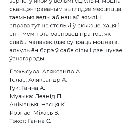
зерне, у якой ў вельмі сціслым, моцна
сканцэнтраваным выглядзе месцяцца
таемныя веды аб нашай зямлі. І
справа тут не столькі ў сюжэце, хаця і
ён – мем: гэта расповед пра тое, як
слабы чалавек ідзе супраць моцнага,
адкуль ён бярэ ў сабе сілы і дзе шукае
ўзнагароды.
Рэжысура: Аляксандр А.
Голас: Аляксандр А.
Гук: Ганна А.
Музыка: Леанід П.
Анімацыя: Насця К.
Рознае: Міхась З.
Тэкст: Ганна С.