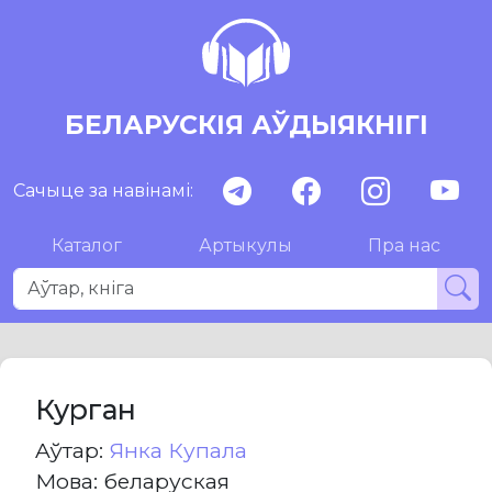
БЕЛАРУСКІЯ АЎДЫЯКНІГІ
Сачыце за навінамі:
Каталог
Артыкулы
Пра нас
Курган
Aўтар:
Янка Купала
Мова: беларуская