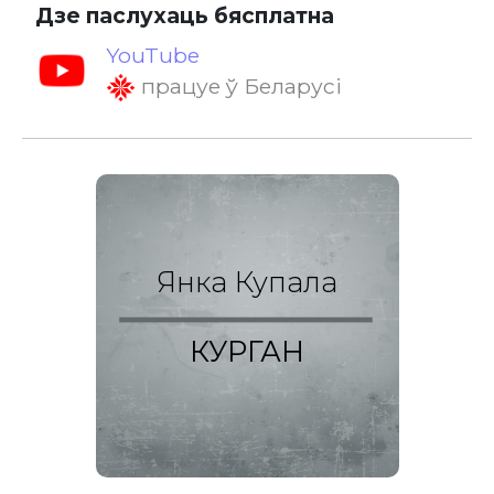
Дзе паслухаць бясплатна
YouTube
працуе ў Беларусі
Янка Купала
КУРГАН