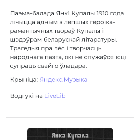
Паэма-балада Янкі Купалы 1910 года
лічыцца адным з лепшых героіка-
рамантычных твораў Купалы і
шэдэўрам беларускай літаратуры.
Трагедыя пра лёс і творчасць
народнага паэта, які не спужаўся ісці
супраць свайго ўладара.
Крыніца:
Яндекс.Музыка
Водгукі на
LiveLib