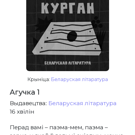
Крыніца:
Беларуская літаратура
Агучка 1
Выдавецтва:
Беларуская літаратура
16 хвілін
Перад вамі – паэма-мем, паэма –