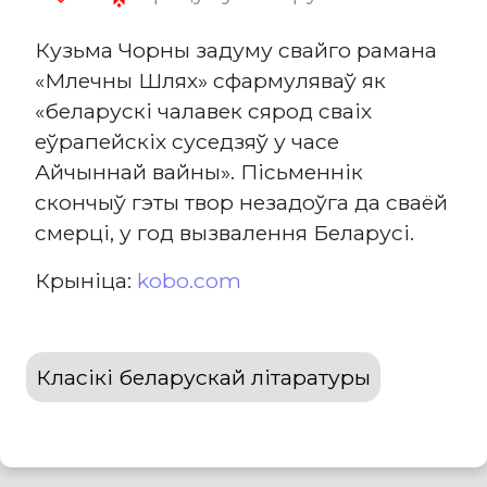
Кузьма Чорны задуму свайго рамана
«Млечны Шлях» сфармуляваў як
«беларускі чалавек сярод сваіх
еўрапейскіх суседзяў у часе
Айчыннай вайны». Пісьменнік
скончыў гэты твор незадоўга да сваёй
смерці, у год вызвалення Беларусі.
Крыніца:
kobo.com
Класікі беларускай літаратуры