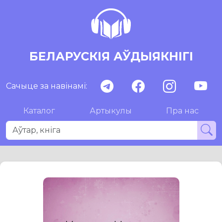
БЕЛАРУСКІЯ АЎДЫЯКНІГІ
Сачыце за навінамі:
Каталог
Артыкулы
Пра нас