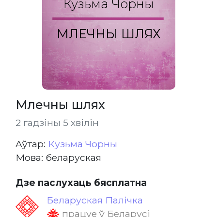
Кузьма Чорны
МЛЕЧНЫ ШЛЯХ
Млечны шлях
2 гадзіны 5 хвілін
Aўтар:
Кузьма Чорны
Мова: беларуская
Дзе паслухаць бясплатна
Беларуская Палічка
працуе ў Беларусі