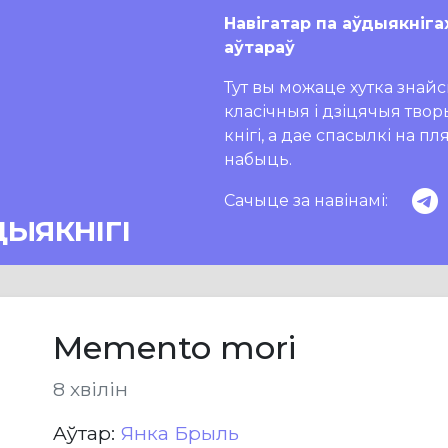
Навігатар па аўдыякніга
аўтараў
Тут вы можаце хутка знайсц
класічныя і дзіцячыя тво
кнігі, а дае спасылкі на п
набыць.
Сачыце за навінамі:
ДЫЯКНІГІ
Memento mori
8 хвілін
Aўтар:
Янка Брыль