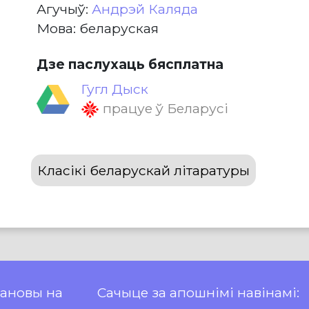
Агучыў:
Андрэй Каляда
Мова: беларуская
Дзе паслухаць бясплатна
Гугл Дыск
працуе ў Беларусі
Класікі беларускай літаратуры
пановы на
Сачыце за апошнімі навінамі: