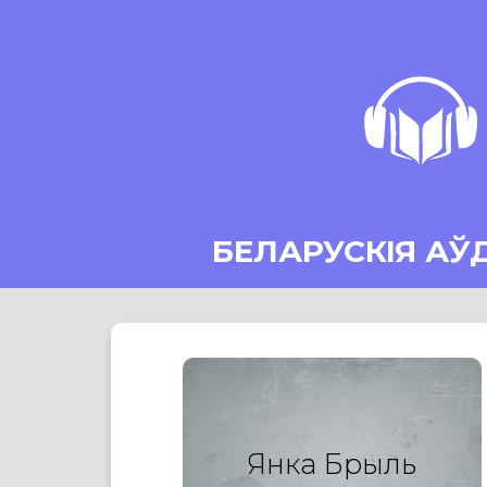
БЕЛАРУСКІЯ АЎ
Янка Брыль