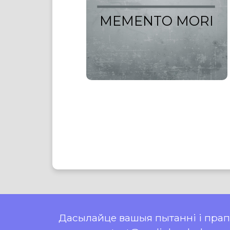
MEMENTO MORI
Дасылайце вашыя пытанні і пра