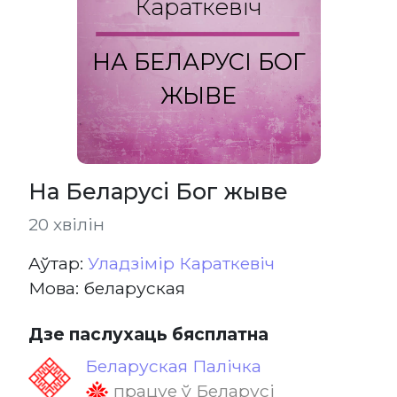
Караткевіч
НА БЕЛАРУСІ БОГ
ЖЫВЕ
На Беларусі Бог жыве
20 хвілін
Aўтар:
Уладзімір Караткевіч
Мова: беларуская
Дзе паслухаць бясплатна
Беларуская Палічка
працуе ў Беларусі