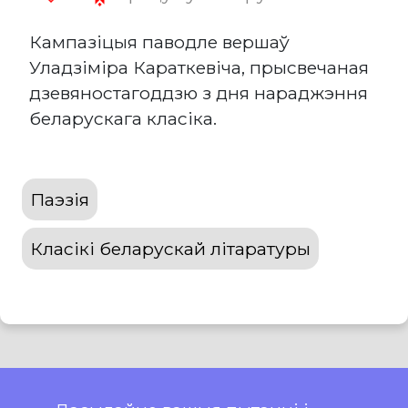
Кампазіцыя паводле вершаў
Уладзіміра Караткевіча, прысвечаная
дзевяностагоддзю з дня нараджэння
беларускага класіка.
Паэзія
Класікі беларускай літаратуры