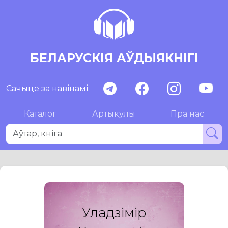
БЕЛАРУСКІЯ АЎДЫЯКНІГІ
Сачыце за навінамі:
Каталог
Артыкулы
Пра нас
Уладзімір