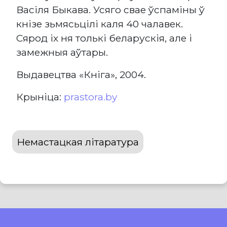
Васіля Быкава. Усяго свае ўспаміны ў
кнізе зьмясьцілі каля 40 чалавек.
Сярод іх ня толькі беларускія, але і
замежныя аўтары.
Выдавецтва «Кніга», 2004.
Крыніца:
prastora.by
Немастацкая літаратура