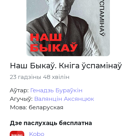
Наш Быкаў. Кніга ўспамінаў
23 гадзіны 48 хвілін
Aўтар:
Генадзь Бураўкін
Агучыў:
Валянцін Аксянцюк
Мова: беларуская
Дзе паслухаць бясплатна
Kobo