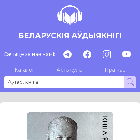
БЕЛАРУСКІЯ АЎДЫЯКНІГІ
Сачыце за навінамі:
Каталог
Артыкулы
Пра нас