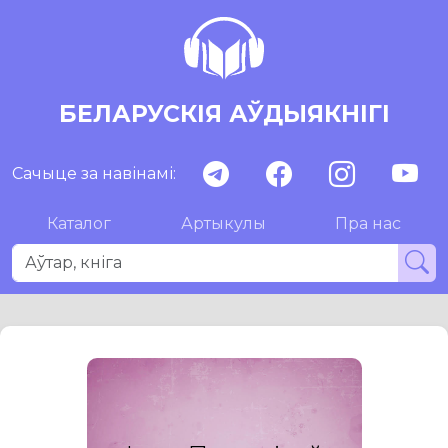
БЕЛАРУСКІЯ АЎДЫЯКНІГІ
Сачыце за навінамі:
Каталог
Артыкулы
Пра нас