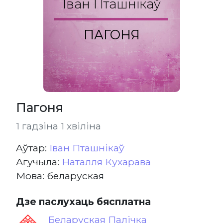
Іван Пташнікаў
ПАГОНЯ
Пагоня
1 гадзіна 1 хвіліна
Aўтар:
Іван Пташнікаў
Агучыла:
Наталля Кухарава
Мова: беларуская
Дзе паслухаць бясплатна
Беларуская Палічка