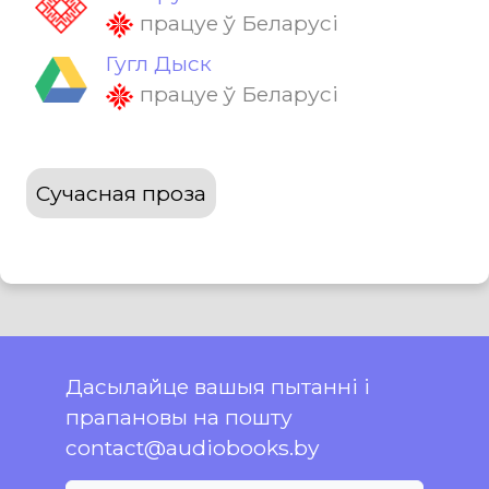
працуе ў Беларусі
Гугл Дыск
працуе ў Беларусі
Сучасная проза
Дасылайце вашыя пытанні і
прапановы на пошту
contact@audiobooks.by