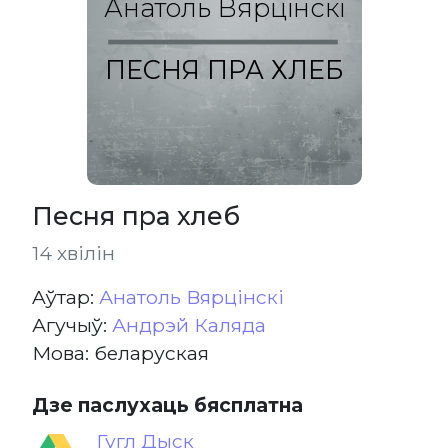
Анатоль Вярцінскі
ПЕСНЯ ПРА ХЛЕБ
Песня пра хлеб
14 хвілін
Aўтар:
Анатоль Вярцінскі
Агучыў:
Андрэй Каляда
Мова: беларуская
Дзе паслухаць бясплатна
Гугл Дыск