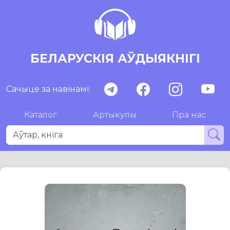
БЕЛАРУСКІЯ АЎДЫЯКНІГІ
Сачыце за навінамі:
Каталог
Артыкулы
Пра нас