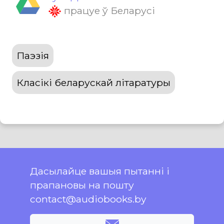
працуе ў Беларусі
Паэзія
Класікі беларускай літаратуры
Дасылайце вашыя пытанні і
прапановы на пошту
contact@audiobooks.by