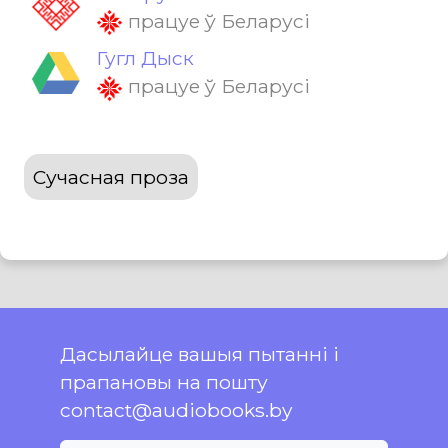
працуе ў Беларусі
Гугл Дыск
працуе ў Беларусі
Сучасная проза
Дасылайце вашыя пытанні і
прапановы на пошту
contact@audiobooks.by