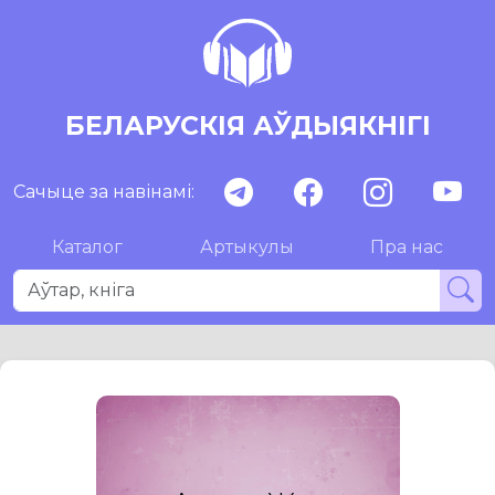
БЕЛАРУСКІЯ АЎДЫЯКНІГІ
Сачыце за навінамі:
Каталог
Артыкулы
Пра нас