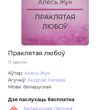
Алесь Жук
ПРАКЛЯТАЯ
ЛЮБОЎ
Праклятая любоў
11 хвілін
Aўтар:
Алесь Жук
Агучыў:
Андрэй Каляда
Мова: беларуская
Дзе паслухаць бясплатна
Беларуская Палічка