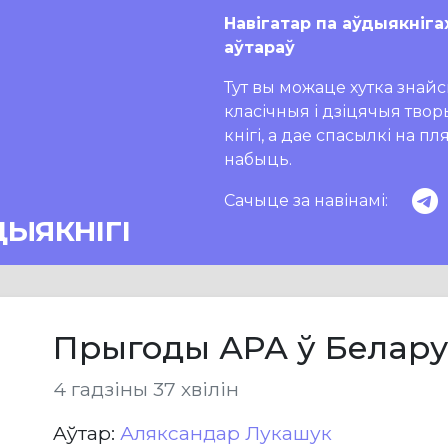
Навігатар па аўдыякніга
аўтараў
Тут вы можаце хутка знайсц
класічныя і дзіцячыя тво
кнігі, а дае спасылкі на п
набыць.
Сачыце за навінамі:
ДЫЯКНІГІ
Прыгоды АРА ў Белару
4 гадзіны 37 хвілін
Aўтар:
Аляксандар Лукашук