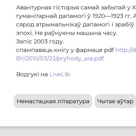
Авантурная гісторыя самай забытай у 
гуманітарнай дапамогі ў 1920—1923 гг.
сярод атрымальнікаў дапамогі і зраб
эпохі. Не раўнуючы машына часу.
Запіс 2003 году.
спампаваць кнігу у фармаце pdf
http://
BY/2010/03/22/pryhody_ara.pdf
Водгукі на
LiveLib
Немастацкая літаратура
Чытае аўтар