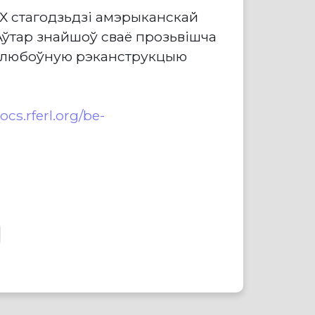
ХХ стагодзьдзі амэрыканскай
 Аўтар знайшоў сваё прозьвішча
іў любоўную рэканструкцыю
docs.rferl.org/be-