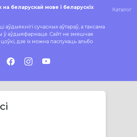
х на беларускай мове і беларускіх
Каталог
і аўдыякнігі сучасных аўтараў, а таксама
ры ў аўдыяфармаце. Сайт не змяшчае
ляцоўкі, дзе іх можна паслухаць альбо
сі