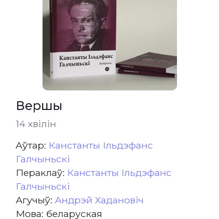
Вершы
14 хвілін
Aўтар:
Канстанты Ільдэфанс
Галчыньскі
Пераклаў:
Канстанты Ільдэфанс
Галчыньскі
Агучыў:
Андрэй Хадановіч
Мова: беларуская