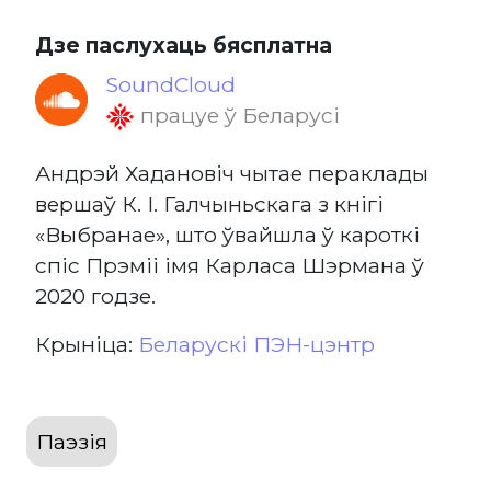
Дзе паслухаць бясплатна
SoundCloud
працуе ў Беларусі
Андрэй Хадановіч чытае пераклады
вершаў К. І. Галчыньскага з кнігі
«Выбранае», што ўвайшла ў кароткі
спіс Прэміі імя Карласа Шэрмана ў
2020 годзе.
Крыніца:
Беларускі ПЭН-цэнтр
Паэзія