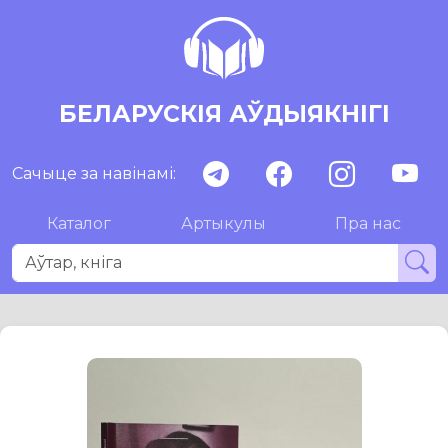
БЕЛАРУСКІЯ АЎДЫЯКНІГІ
Сачыце за навінамі:
Каталог
Артыкулы
Пра нас