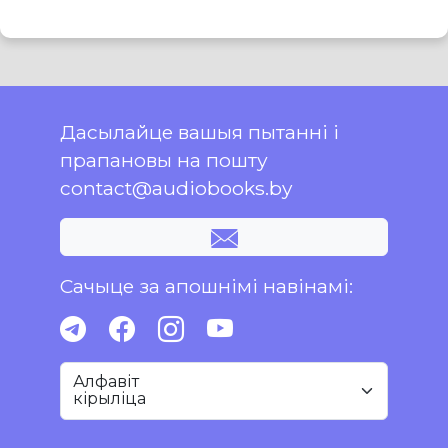
Дасылайце вашыя пытанні і
прапановы на пошту
contact@audiobooks.by
Сачыце за апошнімі навінамі:
Алфавіт