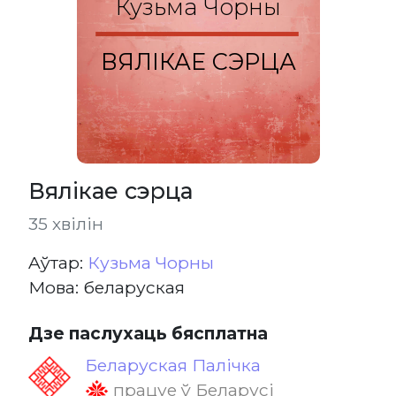
Кузьма Чорны
ВЯЛІКАЕ СЭРЦА
Вялікае сэрца
35 хвілін
Aўтар:
Кузьма Чорны
Мова: беларуская
Дзе паслухаць бясплатна
Беларуская Палічка
працуе ў Беларусі