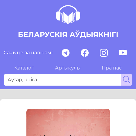
БЕЛАРУСКІЯ АЎДЫЯКНІГІ
Сачыце за навінамі:
Каталог
Артыкулы
Пра нас