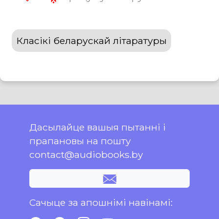
Класікі беларускай літаратуры
Дасылайце вашыя пытанні і
прапановы на пошту
contact@audiobooks.by
Сачыце за апошнімі навінамі: