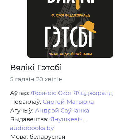
Вялікі Гэтсбі
5 гадзін 20 хвілін
Aўтар:
Фрэнсіс Скот Фіцджэралд
Пераклаў:
Сяргей Матырка
Агучыў:
Андрэй Саўчанка
Выдавецтва:
Янушкевіч
,
audiobooks.by
Мова: беларуская