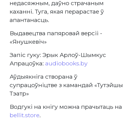
недасяжным, даўно страчаным
каханні. Туга, якая перарастае ў
апантанасць.
Выдавецтва папяровай версіі -
«Янушкевіч»
Запіс гуку: Эрык Арлоў-Шымкус
Апрацоўка:
audiobooks.by
Аўдыякніга створана ў
супрацоўніцтве з камандай «Тутэйшы
Тэатр»
Водгукі на кнігу можна прачытаць на
bellit.store
.