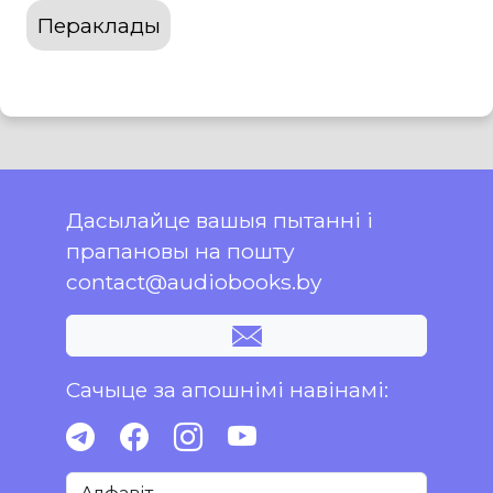
Пераклады
Дасылайце вашыя пытанні і
прапановы на пошту
contact@audiobooks.by
Сачыце за апошнімі навінамі: