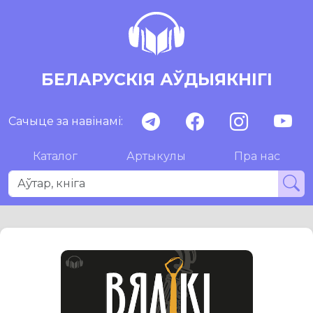
БЕЛАРУСКІЯ АЎДЫЯКНІГІ
Сачыце за навінамі:
Каталог
Артыкулы
Пра нас