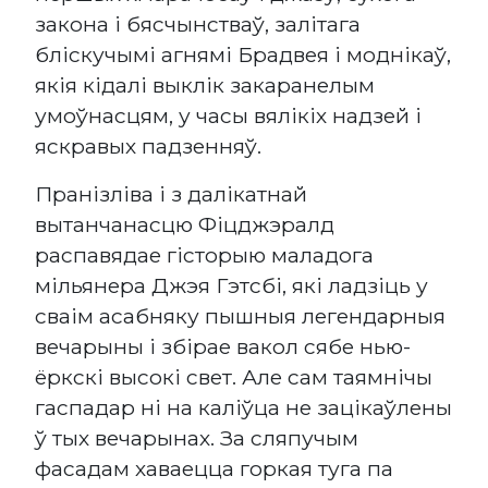
закона і бясчынстваў, залітага
бліскучымі агнямі Брадвея і моднікаў,
якія кідалі выклік закаранелым
умоўнасцям, у часы вялікіх надзей і
яскравых падзенняў.
Пранізліва і з далікатнай
вытанчанасцю Фіцджэралд
распавядае гісторыю маладога
мільянера Джэя Гэтсбі, які ладзіць у
сваім асабняку пышныя легендарныя
вечарыны і збірае вакол сябе нью-
ёркскі высокі свет. Але сам таямнічы
гаспадар ні на каліўца не зацікаўлены
ў тых вечарынах. За сляпучым
фасадам хаваецца горкая туга па