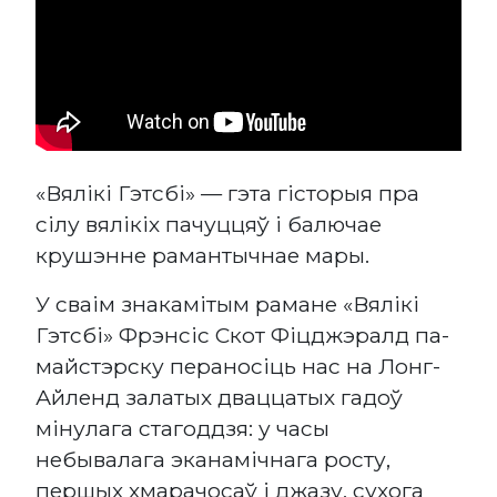
«Вялікі Гэтсбі» — гэта гісторыя пра
сілу вялікіх пачуццяў і балючае
крушэнне рамантычнае мары.
У сваім знакамітым рамане «Вялікі
Гэтсбі» Фрэнсіс Скот Фіцджэралд па-
майстэрску пераносіць нас на Лонг-
Айленд залатых дваццатых гадоў
мінулага стагоддзя: у часы
небывалага эканамічнага росту,
першых хмарачосаў і джазу, сухога