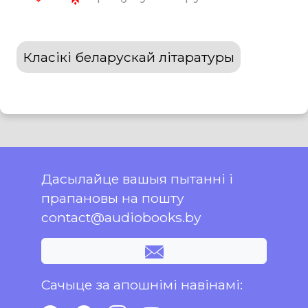
Класікі беларускай літаратуры
Дасылайце вашыя пытанні і
прапановы на пошту
contact@audiobooks.by
Сачыце за апошнімі навінамі: