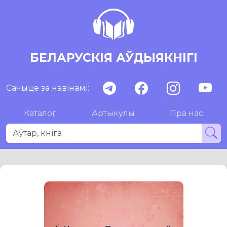
БЕЛАРУСКІЯ АЎДЫЯКНІГІ
Сачыце за навінамі:
Каталог
Артыкулы
Пра нас