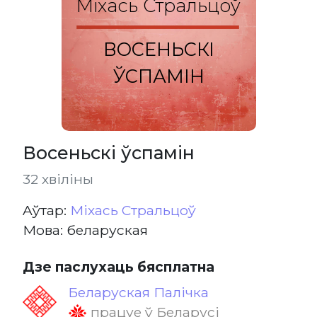
Міхась Стральцоў
ВОСЕНЬСКІ
ЎСПАМІН
Восеньскі ўспамін
32 хвіліны
Aўтар:
Міхась Стральцоў
Мова: беларуская
Дзе паслухаць бясплатна
Беларуская Палічка
працуе ў Беларусі