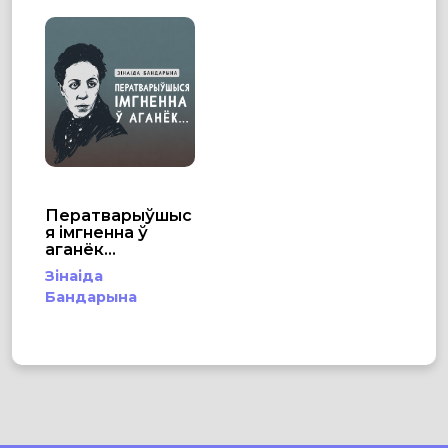
Ператварыўшыс
я імгненна ў
аганёк...
Зінаіда
Бандарына