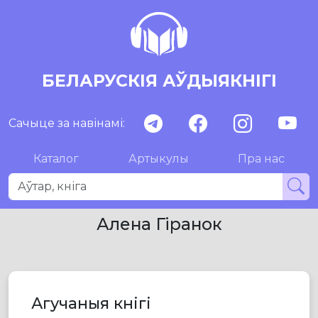
БЕЛАРУСКІЯ АЎДЫЯКНІГІ
Сачыце за навінамі:
Каталог
Артыкулы
Пра нас
Алена Гіранок
Агучаныя кнігі