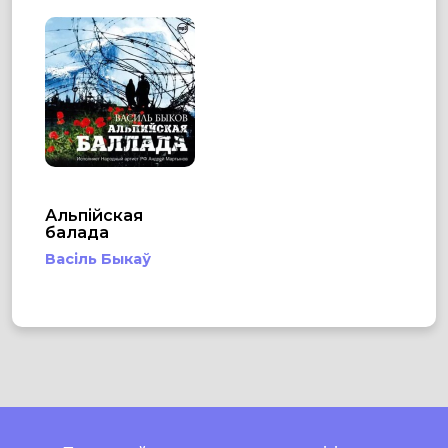
Альпійская
балада
Васіль Быкаў