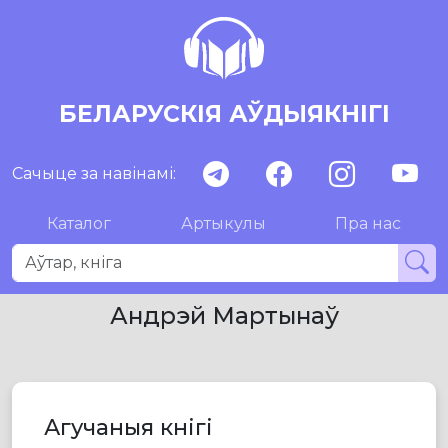
БЕЛАРУСКІЯ АЎДЫЯКНІГІ
Сачыце за навінамі:
Каталог
Артыкулы
Пра нас
Андрэй Мартынаў
Агучаныя кнігі