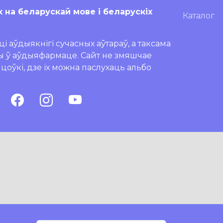
х на беларускай мове і беларускіх
Каталог
і аўдыякнігі сучасных аўтараў, а таксама
ры ў аўдыяфармаце. Сайт не змяшчае
ляцоўкі, дзе іх можна паслухаць альбо