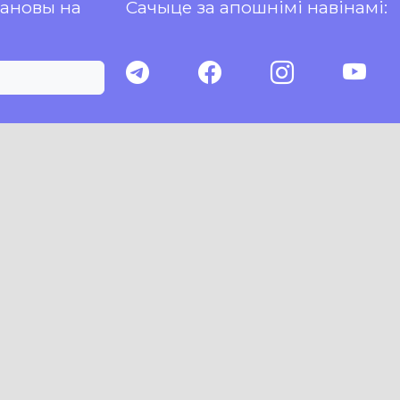
пановы на
Сачыце за апошнімі навінамі: