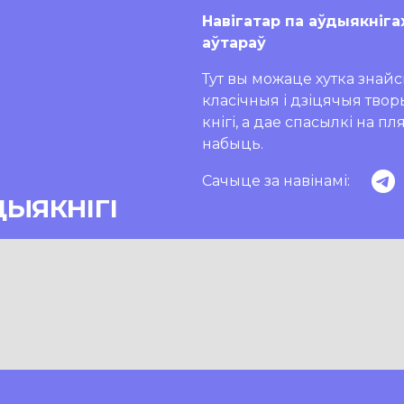
Навігатар па аўдыякніга
аўтараў
Тут вы можаце хутка знайсц
класічныя і дзіцячыя тво
кнігі, а дае спасылкі на п
набыць.
Сачыце за навінамі:
ДЫЯКНІГІ