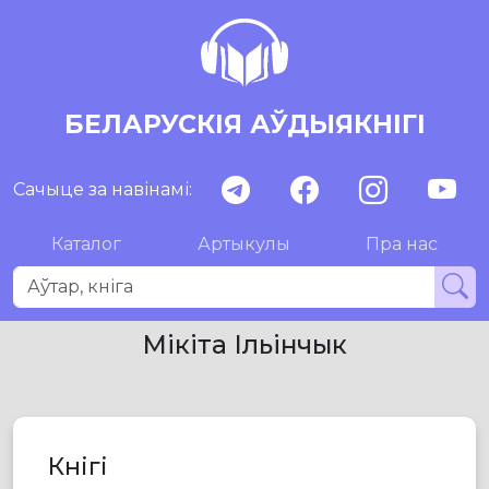
БЕЛАРУСКІЯ АЎДЫЯКНІГІ
Сачыце за навінамі:
Каталог
Артыкулы
Пра нас
Мікіта Ільінчык
Кнігі