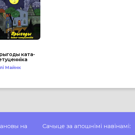
рыгоды ката-
етуценніка
ілі Майнк
пановы на
Сачыце за апошнімі навінамі: