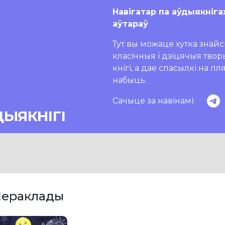
Навігатар па аўдыякніга
аўтараў
Тут вы можаце хутка знайсц
класічныя і дзіцячыя тво
кнігі, а дае спасылкі на п
набыць.
Сачыце за навінамі:
ДЫЯКНІГІ
ераклады