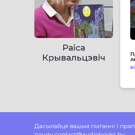
Раіса
П
Крывальцэвіч
л
В
Дасылайце вашыя пытанні і пра
пошту contact@audiobooks.by