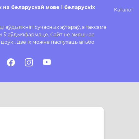
х на беларускай мове і беларускіх
Каталог
і аўдыякнігі сучасных аўтараў, а таксама
ры ў аўдыяфармаце. Сайт не змяшчае
ляцоўкі, дзе іх можна паслухаць альбо