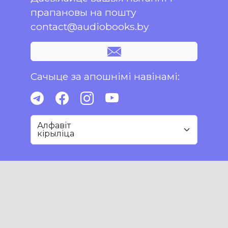
прапановы на пошту
contact@audiobooks.by
Сачыце за апошнімі навінамі:
Алфавіт