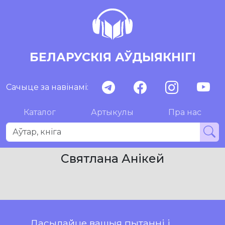
БЕЛАРУСКІЯ АЎДЫЯКНІГІ
Сачыце за навінамі:
Каталог
Артыкулы
Пра нас
Святлана Анікей
Дасылайце вашыя пытанні і