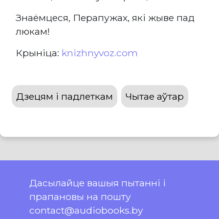
Знаёмцеся, Перапужах, які жыве пад
люкам!
Крыніца:
knizhnyvoz.com
Дзецям і падлеткам
Чытае аўтар
Дасылайце вашыя пытанні і
прапановы на пошту
contact@audiobooks.by