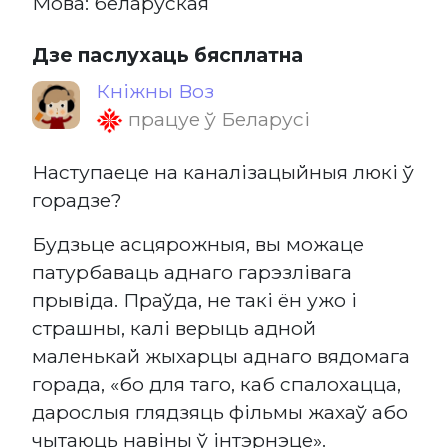
Мова: беларуская
Дзе паслухаць бясплатна
Кніжны Воз
працуе ў Беларусі
Наступаеце на каналізацыйныя люкі ў
горадзе?
Будзьце асцярожныя, вы можаце
патурбаваць аднаго гарэзлівага
прывіда. Праўда, не такі ён ужо і
страшны, калі верыць адной
маленькай жыхарцы аднаго вядомага
горада, «бо для таго, каб спалохацца,
дарослыя глядзяць фільмы жахаў або
чытаюць навіны ў інтэрнэце».