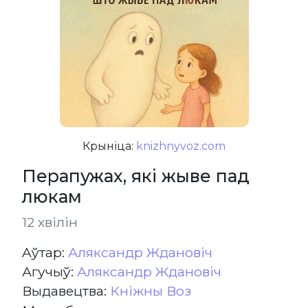
Крыніца:
knizhnyvoz.com
Перапужах, які жыве пад
люкам
12 хвілін
Aўтар:
Аляксандр Ждановіч
Агучыў:
Аляксандр Ждановіч
Выдавецтва:
Кніжны Воз