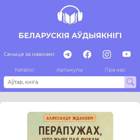
БЕЛАРУСКІЯ АЎДЫЯКНІГІ
Сачыце за навінамі:
Каталог
Артыкулы
Пра нас