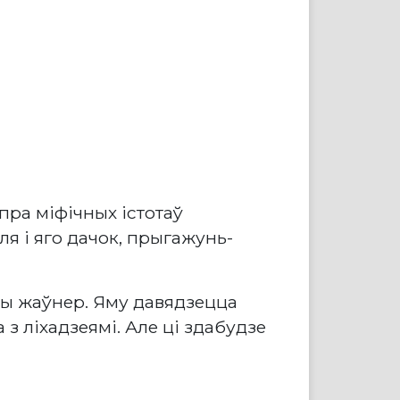
пра міфічных істотаў
я і яго дачок, прыгажунь-
ны жаўнер. Яму давядзецца
з ліхадзеямі. Але ці здабудзе