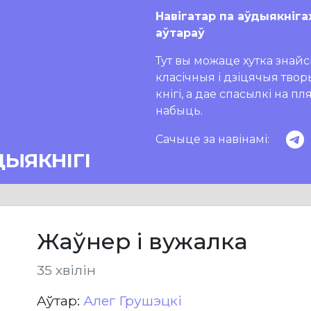
Навігатар па аўдыякніга
аўтараў
Тут вы можаце хутка знайсц
класічныя і дзіцячыя тво
кнігі, а дае спасылкі на п
набыць.
Сачыце за навінамі:
ДЫЯКНІГІ
Жаўнер і вужалка
35 хвілін
Aўтар:
Алег Грушэцкі