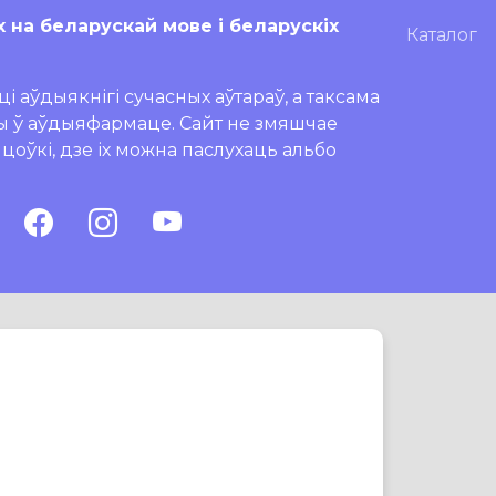
х на беларускай мове і беларускіх
Каталог
і аўдыякнігі сучасных аўтараў, а таксама
ры ў аўдыяфармаце. Сайт не змяшчае
ляцоўкі, дзе іх можна паслухаць альбо