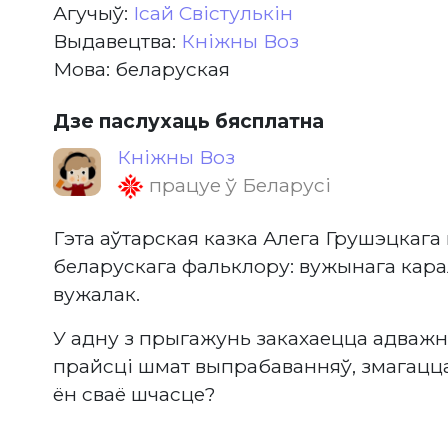
Агучыў:
Ісай Свістулькін
Выдавецтва:
Кніжны Воз
Мова: беларуская
Дзе паслухаць бясплатна
Кніжны Воз
працуе ў Беларусі
Гэта аўтарская казка Алега Грушэцкага 
беларускага фальклору: вужынага карал
вужалак.
У адну з прыгажунь закахаецца адваж
прайсці шмат выпрабаванняў, змагацца 
ён сваё шчасце?