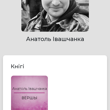
Анатоль Івашчанка
Кнігі
Анатоль Івашчанка
ВЕРШЫ