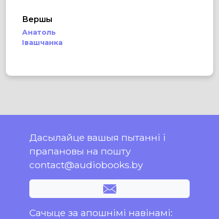
Вершы
Анатоль
Івашчанка
Дасылайце вашыя пытанні і
прапановы на пошту
contact@audiobooks.by
Сачыце за апошнімі навінамі: