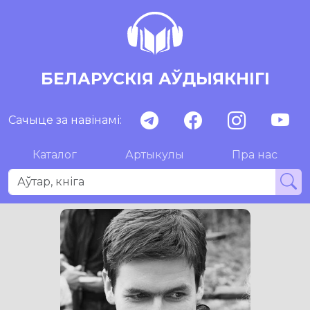
БЕЛАРУСКІЯ АЎДЫЯКНІГІ
Сачыце за навінамі:
Каталог
Артыкулы
Пра нас