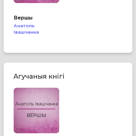
Вершы
Анатоль
Івашчанка
Агучаныя кнігі
Анатоль Івашчанка
ВЕРШЫ