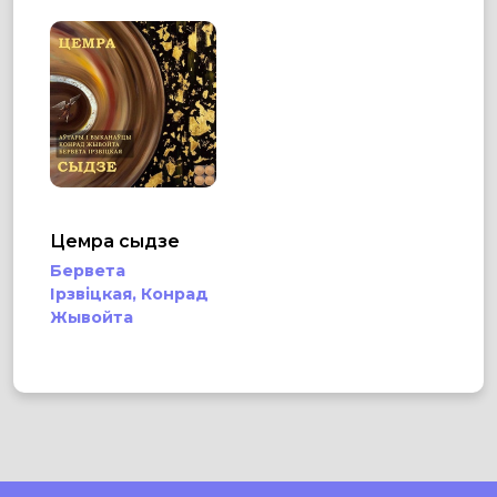
Цемра сыдзе
Бервета
Ірзвіцкая,
Конрад
Жывойта