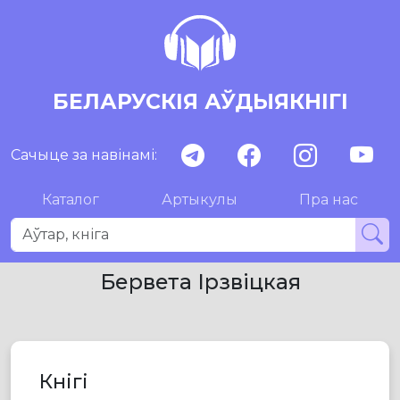
БЕЛАРУСКІЯ АЎДЫЯКНІГІ
Сачыце за навінамі:
Каталог
Артыкулы
Пра нас
Бервета Ірзвіцкая
Кнігі