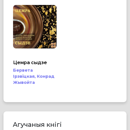
Цемра сыдзе
Бервета
Ірзвіцкая,
Конрад
Жывойта
Агучаныя кнігі