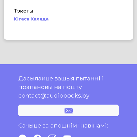
Тэксты
Югася Каляда
Дасылайце вашыя пытанні і
прапановы на пошту
contact@audiobooks.by
Сачыце за апошнімі навінамі: