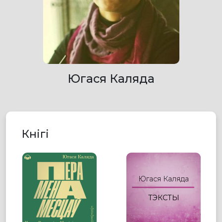
Югася Каляда
Кнігі
Югася Каляда
ТЭКСТЫ