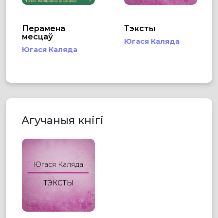
Перамена
Тэксты
месцаў
Югася Каляда
Югася Каляда
Агучаныя кнігі
Югася Каляда
ТЭКСТЫ