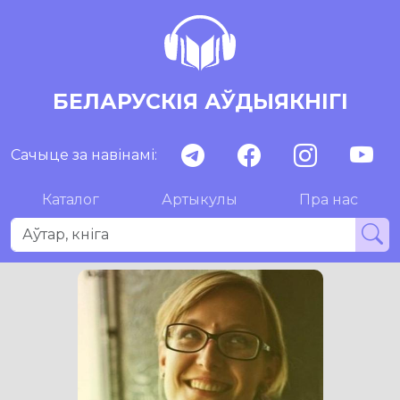
БЕЛАРУСКІЯ АЎДЫЯКНІГІ
Сачыце за навінамі:
Каталог
Артыкулы
Пра нас