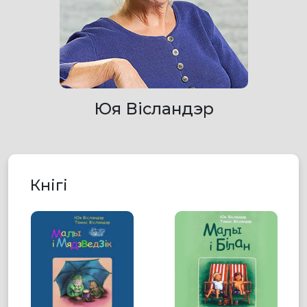
Юя Вісландэр
Кнігі