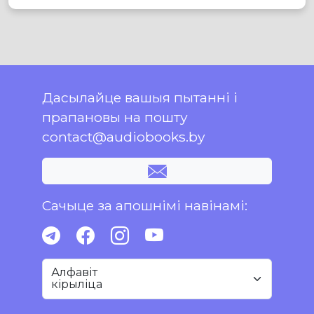
Дасылайце вашыя пытанні і
прапановы на пошту
contact@audiobooks.by
Сачыце за апошнімі навінамі:
Алфавіт