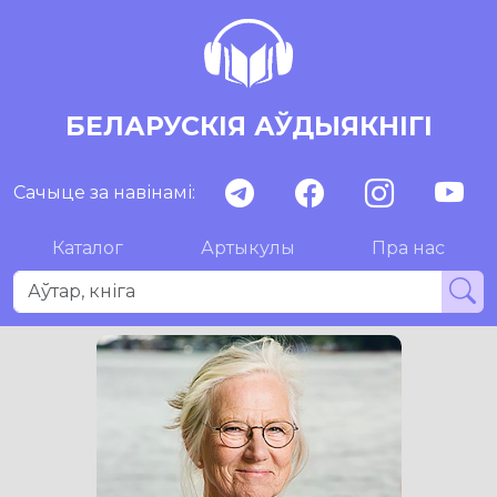
БЕЛАРУСКІЯ АЎДЫЯКНІГІ
Сачыце за навінамі:
Каталог
Артыкулы
Пра нас