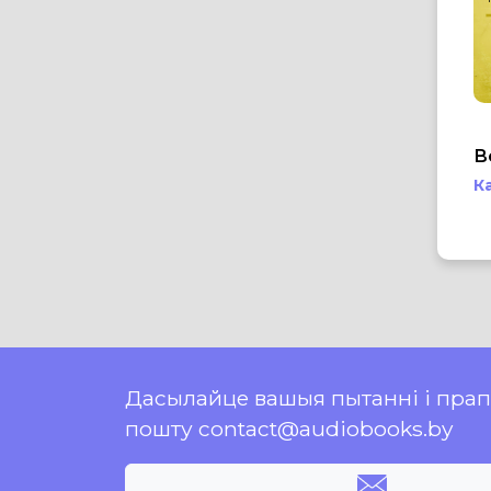
В
К
Дасылайце вашыя пытанні і пра
пошту contact@audiobooks.by