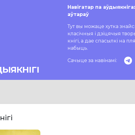
Навігатар па аўдыякніга
аўтараў
Тут вы можаце хутка знайсц
класічныя і дзіцячыя тво
кнігі, а дае спасылкі на п
набыць.
Сачыце за навінамі:
ДЫЯКНІГІ
нігі