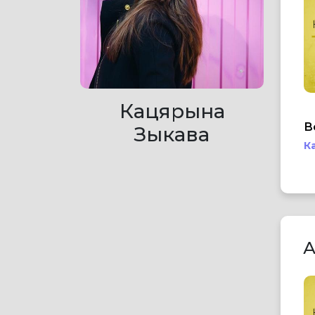
Кацярына
В
Зыкава
К
А