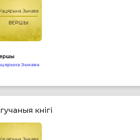
Кацярына Зыкава
ВЕРШЫ
ершы
ацярына Зыкава
гучаныя кнігі
Кацярына Зыкава