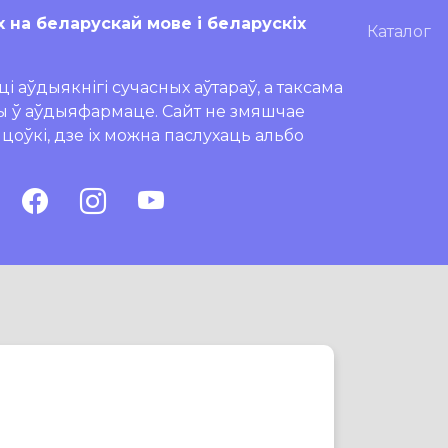
х на беларускай мове і беларускіх
Каталог
і аўдыякнігі сучасных аўтараў, а таксама
ры ў аўдыяфармаце. Сайт не змяшчае
ляцоўкі, дзе іх можна паслухаць альбо