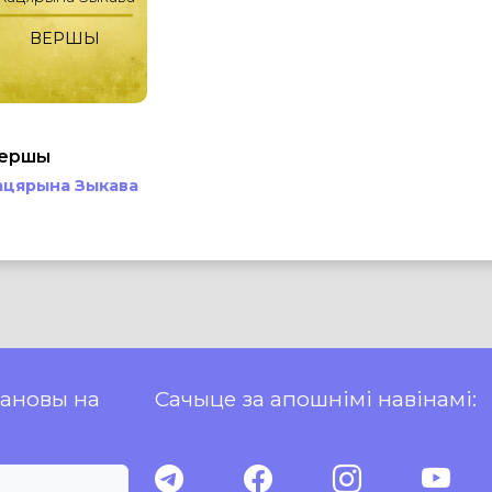
ВЕРШЫ
ершы
ацярына Зыкава
пановы на
Сачыце за апошнімі навінамі: