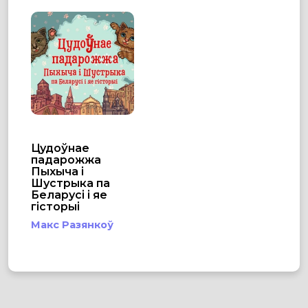
Цудоўнае
падарожжа
Пыхыча і
Шустрыка па
Беларусі і яе
гісторыі
Макс Разянкоў