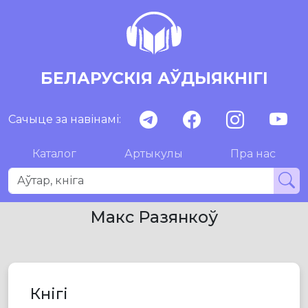
БЕЛАРУСКІЯ АЎДЫЯКНІГІ
Сачыце за навінамі:
Каталог
Артыкулы
Пра нас
Макс Разянкоў
Кнігі