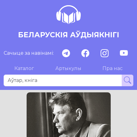
БЕЛАРУСКІЯ АЎДЫЯКНІГІ
Сачыце за навінамі:
Каталог
Артыкулы
Пра нас