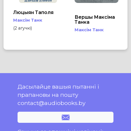
Люцыян Таполя
Вершы Максіма
Максім Танк
Танка
(2 агучкі)
Максім Танк
Дасылайце вашыя пытанні і
прапановы на пошту
contact@audiobooks.by