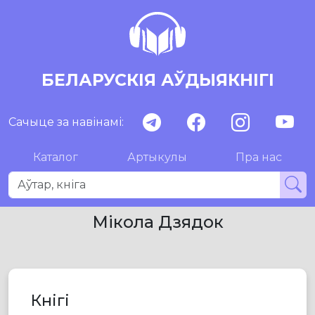
БЕЛАРУСКІЯ АЎДЫЯКНІГІ
Сачыце за навінамі:
Каталог
Артыкулы
Пра нас
Мікола Дзядок
Кнігі