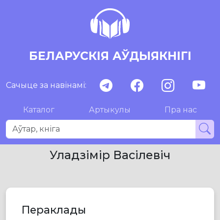
БЕЛАРУСКІЯ АЎДЫЯКНІГІ
Сачыце за навінамі:
Каталог
Артыкулы
Пра нас
Уладзімір Васілевіч
Пераклады