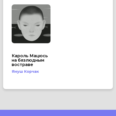
Кароль Мацюсь
на бязлюдным
востраве
Януш Корчак