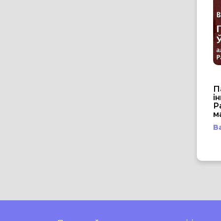
П
і
Р
м
В