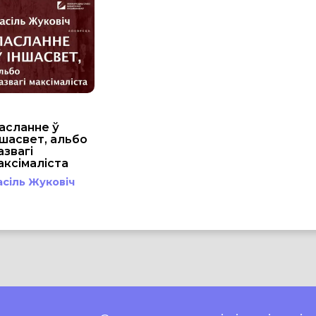
асланне ў
ншасвет, альбо
азвагі
аксімаліста
асіль Жуковіч