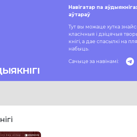
Навігатар па аўдыякніга
аўтараў
Тут вы можаце хутка знайсц
класічныя і дзіцячыя тво
кнігі, а дае спасылкі на п
набыць.
Сачыце за навінамі:
ДЫЯКНІГІ
нігі