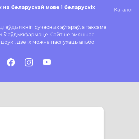
х на беларускай мове і беларускіх
Каталог
і аўдыякнігі сучасных аўтараў, а таксама
ры ў аўдыяфармаце. Сайт не змяшчае
ляцоўкі, дзе іх можна паслухаць альбо