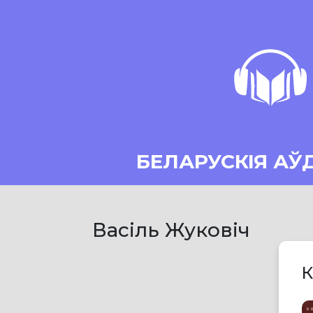
БЕЛАРУСКІЯ АЎ
Васіль Жуковіч
К