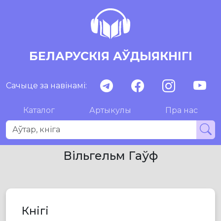
БЕЛАРУСКІЯ АЎДЫЯКНІГІ
Сачыце за навінамі:
Каталог
Артыкулы
Пра нас
Вільгельм Гаўф
Кнігі