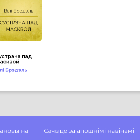
Вілі Брэдэль
СУСТРЭЧА ПАД
МАСКВОЙ
устрэча пад
асквой
ілі Брэдэль
пановы на
Сачыце за апошнімі навінамі: