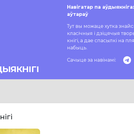
Навігатар па аўдыякніга
аўтараў
Тут вы можаце хутка знайсц
класічныя і дзіцячыя тво
кнігі, а дае спасылкі на п
набыць.
Сачыце за навінамі:
ДЫЯКНІГІ
нігі