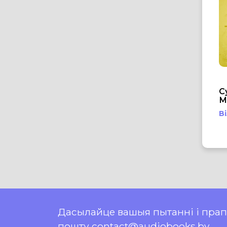
С
М
В
Дасылайце вашыя пытанні і пра
пошту contact@audiobooks.by