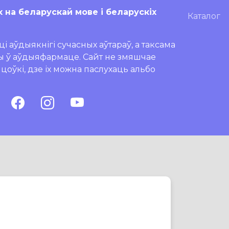
х на беларускай мове і беларускіх
Каталог
і аўдыякнігі сучасных аўтараў, а таксама
ры ў аўдыяфармаце. Сайт не змяшчае
ляцоўкі, дзе іх можна паслухаць альбо