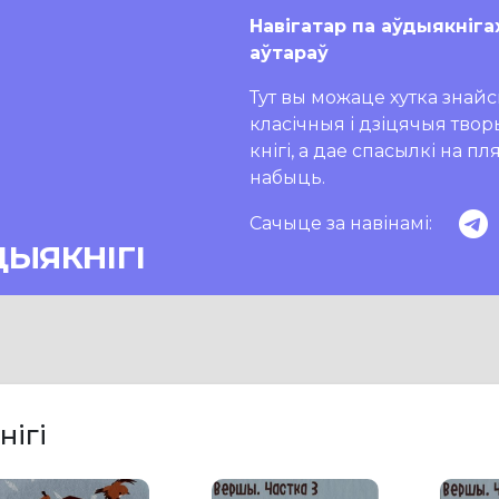
Навігатар па аўдыякніга
аўтараў
Тут вы можаце хутка знайсц
класічныя і дзіцячыя тво
кнігі, а дае спасылкі на п
набыць.
Сачыце за навінамі:
ДЫЯКНІГІ
нігі