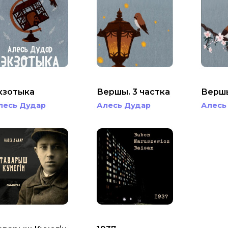
кзотыка
Вершы. 3 частка
Вершы
лесь Дудар
Алесь Дудар
Алесь