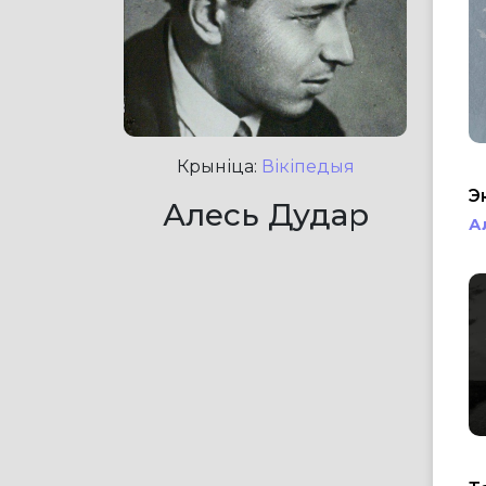
Крыніца:
Вікіпедыя
Э
Алесь Дудар
А