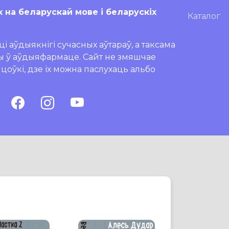
х на беларускай мове і беларускіх
Каталог
і аўдыякнігі сучасных аўтараў, а таксама
ры ў аўдыяфармаце. Сайт не змяшчае
ляцоўкі, дзе іх можна паслухаць альбо