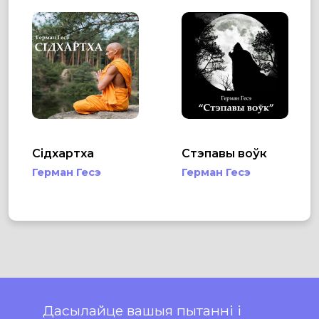
Сідхартха
Стэпавы воўк
Герман Гесэ
Герман Гесэ
Дасылайце вашыя пытанні і