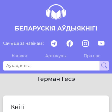
БЕЛАРУСКІЯ АЎДЫЯКНІГІ
Сачыце за навінамі:
Каталог
Артыкулы
Пра нас
Герман Гесэ
Кнігі