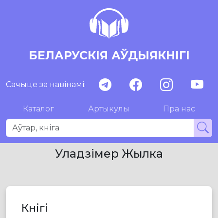
БЕЛАРУСКІЯ АЎДЫЯКНІГІ
Сачыце за навінамі:
Каталог
Артыкулы
Пра нас
Уладзімер Жылка
Кнігі